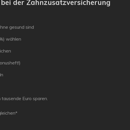
u bei der Zahnzusatzversicherung
Zähne gesund sind
 %) wählen
ichen
onusheft!)
ln
ch tausende Euro sparen.
gleichen*