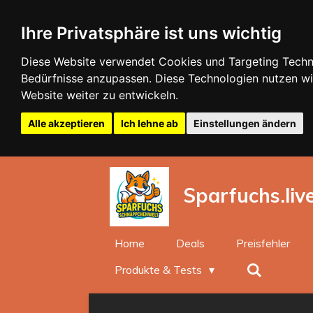
Zum
Ihre Privatsphäre ist uns wichtig
Hauptinhalt
springen
Diese Website verwendet Cookies und Targeting Technol
Bedürfnisse anzupassen. Diese Technologien nutzen 
Website weiter zu entwickeln.
Alle akzeptieren
Ich lehne ab
Einstellungen ändern
Sparfuchs.liv
Home
Deals
Preisfehler
Produkte & Tests