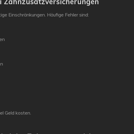
ei Zahnzusatzversicherungen
tige Einschränkungen. Häufige Fehler sind:
ren
en
iel Geld kosten.