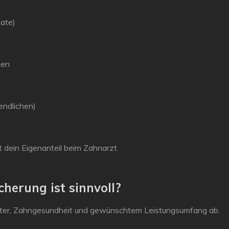
tate)
gen
endlichen)
st dein Eigenanteil beim Zahnarzt.
herung ist sinnvoll?
lter, Zahngesundheit und gewünschtem Leistungsumfang ab.