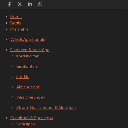
T
T
T
T
e
e
e
e
i
i
i
i
Home
l
l
l
l
Deals
e
e
e
e
n
n
n
n
Preisfehler
WhatsApp Kanäle
Finanzen & Verträge
Kreditkarten
Girokonten
Kredite
Aktiendepot
Versicherungen
Strom, Gas, Internet & Mobilfunk
Cashback & Spartipps
Spartipps