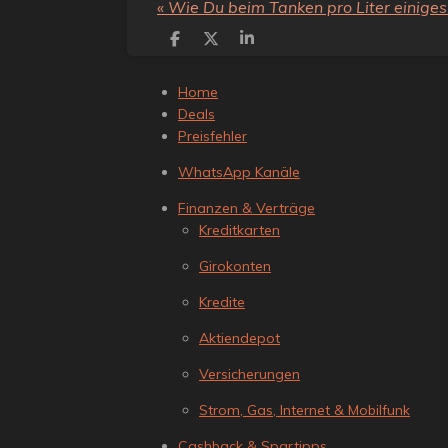
«
Wie Du beim Tanken pro Liter einige
T
T
T
e
e
e
i
i
i
Home
l
l
l
e
e
e
Deals
n
n
n
Preisfehler
WhatsApp Kanäle
Finanzen & Verträge
Kreditkarten
Girokonten
Kredite
Aktiendepot
Versicherungen
Strom, Gas, Internet & Mobilfunk
Cashback & Spartipps