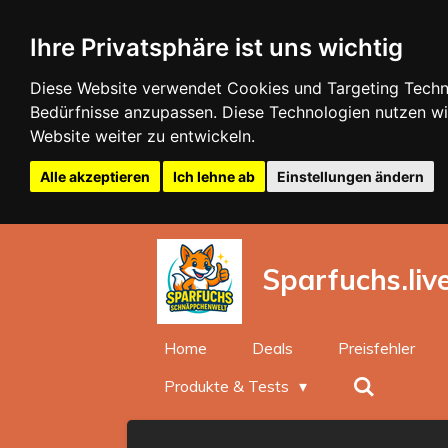
Zum
Ihre Privatsphäre ist uns wichtig
Hauptinhalt
springen
Diese Website verwendet Cookies und Targeting Technol
Bedürfnisse anzupassen. Diese Technologien nutzen 
Website weiter zu entwickeln.
Alle akzeptieren
Ich lehne ab
Einstellungen ändern
Sparfuchs.liv
Home
Deals
Preisfehler
Produkte & Tests