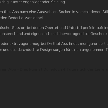
sich gut unter enganliegender Kleidung.
n that Ass auch eine Auswahl an Socken in verschiedenen Sti
jeden Bedarf etwas dabei.
äsche-Sets an, bei denen Oberteil und Unterteil perfekt aufei
ch ansprechend und eignen sich auch hervorragend als Geschenk
sch oder extravagant mag, bei On that Ass findet man garantie
lien und das durchdachte Design sorgen für einen angenehmen 
 ein Abo - Dies kannst Du jedoch 4 Tage nach der Liefer