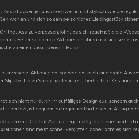
Ass ist dabei genauso hochwertig und stylisch wie die regulä
en wählen und sich so sein persönliches Lieblingsstück sichern
 that Ass zu verpassen, lohnt es sich, regelmäßig die Websei
er als Erster von neuen Aktionen erfahren und sich seine kos
sche zu einem besonderen Erlebnis!
e Unterwäsche-Aktionen an, sondern hat auch eine breite Aus
er Slips bis hin zu Strings und Socken - bei On that Ass finde
 sich nicht nur durch ihr auffälliges Design aus, sondern auc
tzt perfekt, ist bequem zu tragen und hält auch im Alltag und b
ollektionen von On that Ass, die regelmäßig erscheinen und sic
lektionen sind meist schnell vergriffen, daher lohnt es sich,