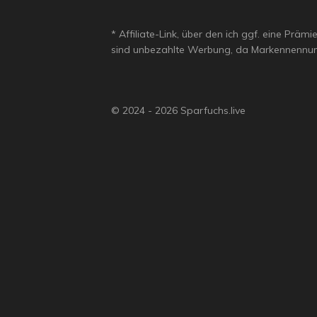
* Affiliate-Link, über den ich ggf. eine Prä
sind unbezahlte Werbung, da Markennennun
© 2024 - 2026 Sparfuchs.live