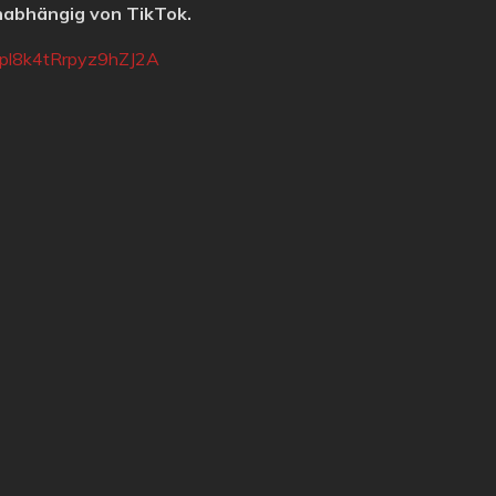
unabhängig von TikTok.
gpl8k4tRrpyz9hZJ2A