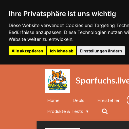
Zum
Ihre Privatsphäre ist uns wichtig
Hauptinhalt
springen
Diese Website verwendet Cookies und Targeting Technol
Bedürfnisse anzupassen. Diese Technologien nutzen 
Website weiter zu entwickeln.
Alle akzeptieren
Ich lehne ab
Einstellungen ändern
Sparfuchs.liv
Home
Deals
Preisfehler
Produkte & Tests